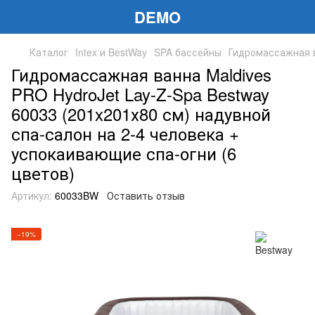
DEMO
Каталог
Intex и BestWay
SPA бассейны
Гидромассажная в
Гидромассажная ванна Maldives
PRO HydroJet Lay-Z-Spa Bestway
60033 (201x201х80 см) надувной
спа-салон на 2-4 человека +
успокаивающие спа-огни (6
цветов)
Артикул:
60033BW
Оставить отзыв
−19%