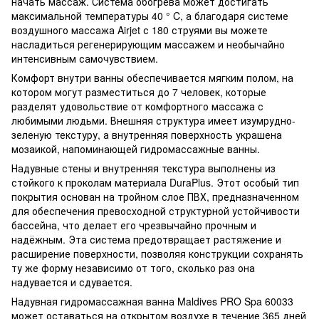
начать массаж. Система обогрева может достигать
максимальной температуры 40 ° C, а благодаря системе
воздушного массажа Airjet с 180 струями вы можете
насладиться регенерирующим массажем и необычайно
интенсивным самочувствием.
Комфорт внутри ванны обеспечивается мягким полом, на
котором могут разместиться до 7 человек, которые
разделят удовольствие от комфортного массажа с
любимыми людьми. Внешняя структура имеет изумрудно-
зеленую текстуру, а внутренняя поверхность украшена
мозаикой, напоминающей гидромассажные ванны.
Надувные стены и внутренняя текстура выполнены из
стойкого к проколам материала DuraPlus. Этот особый тип
покрытия основан на тройном слое ПВХ, предназначенном
для обеспечения превосходной структурной устойчивости
бассейна, что делает его чрезвычайно прочным и
надёжным. Эта система предотвращает растяжение и
расширение поверхности, позволяя конструкции сохранять
ту же форму независимо от того, сколько раз она
надувается и сдувается.
Надувная гидромассажная ванна Maldives PRO Spa 60033
может оставаться на открытом воздухе в течение 365 дней