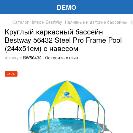
DEMO
Каталог
Intex и BestWay
Наливные и детские бассейны
К
Круглый каркасный бассейн
Bestway 56432 Steel Pro Frame Pool
(244х51см) c навесом
Артикул:
BW56432
Оставить отзыв
−12%