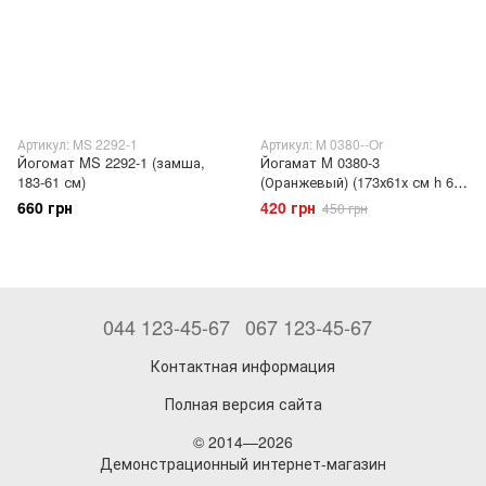
Артикул: MS 2292-1
Артикул: M 0380--Or
Йогомат MS 2292-1 (замша,
Йогамат M 0380-3
183-61 см)
(Оранжевый) (173х61х см h 6
мм.)
660 грн
420 грн
450 грн
044 123-45-67
067 123-45-67
Контактная информация
Полная версия сайта
© 2014—2026
Демонстрационный интернет-магазин