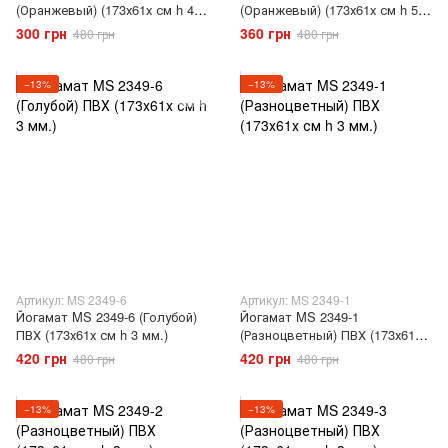
(Оранжевый) (173х61х см h 4
(Оранжевый) (173х61х см h 5
мм.)
мм.)
300 грн
360 грн
480 грн
480 грн
−13%
−13%
Артикул: MS 2349-6
Артикул: MS 2349-1
Йогамат MS 2349-6 (Голубой)
Йогамат MS 2349-1
ПВХ (173х61х см h 3 мм.)
(Разноцветный) ПВХ (173х61х
см h 3 мм.)
420 грн
420 грн
480 грн
480 грн
−13%
−13%