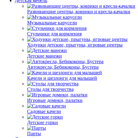
Детская мебель
Развивающие центры, коврики и кресла-качалки
Музыкальные карусели
Стульчики для кормления
Ходунки детские, прыгуны, игровые центры
Детские манежи
Автокресла, Бебикоконы, Бустера
Качели и шезлонги для малышей
Столы для творчества
Игровые домики, палатки
Садовые качели
Детские горки
Парты