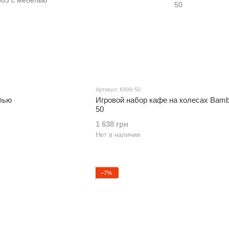
Артикул: K899-50
елью
Игровой набор кафе на колесах Bamb
50
1 638 грн
Нет в наличии
−7%