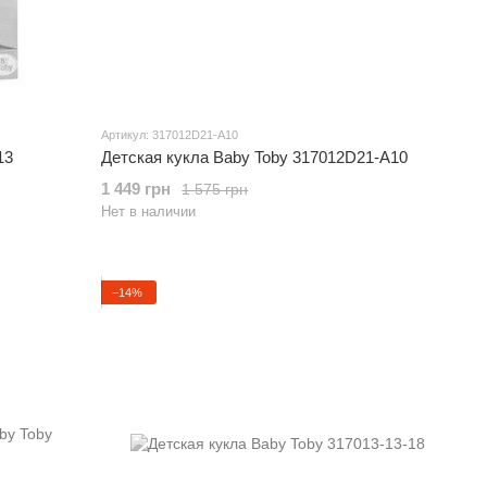
Артикул: 317012D21-A10
13
Детская кукла Baby Toby 317012D21-A10
1 449 грн
1 575 грн
Нет в наличии
−14%