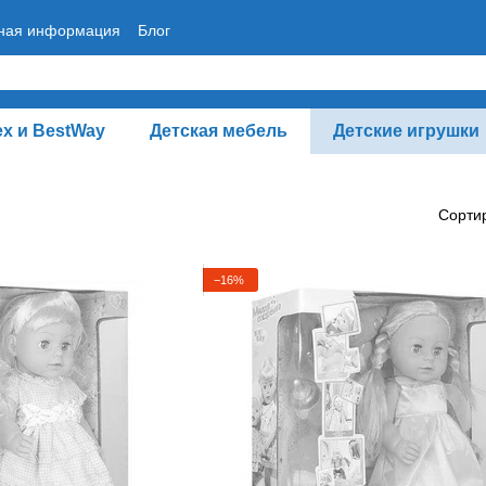
тная информация
Блог
ex и BestWay
Детская мебель
Детские игрушки
Сорти
−16%