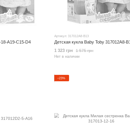
Артикул: 317012A8-B13
-18-A19-C15-D4
Детская кукла Baby Toby 317012A8-B
1 323 грн
1 575 грн
Нет в наличии
−23%