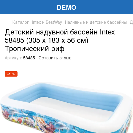
DEMO
Каталог
Intex и BestWay
Наливные и детские бассейны
Д
Детский надувной бассейн Intex
58485 (305 х 183 х 56 см)
Тропический риф
Артикул:
58485
Оставить отзыв
−16%