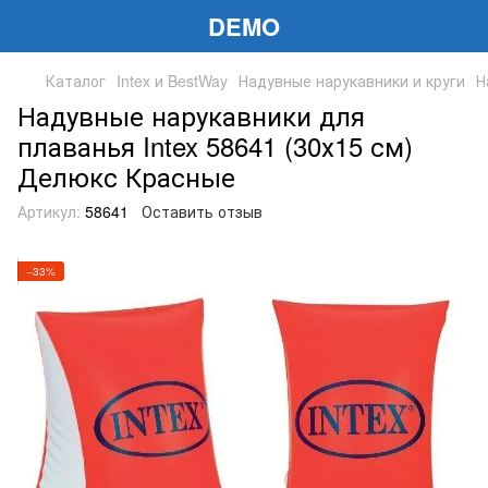
DEMO
Каталог
Intex и BestWay
Надувные нарукавники и круги
Н
Надувные нарукавники для
плаванья Intex 58641 (30х15 см)
Делюкс Красные
Артикул:
58641
Оставить отзыв
−33%